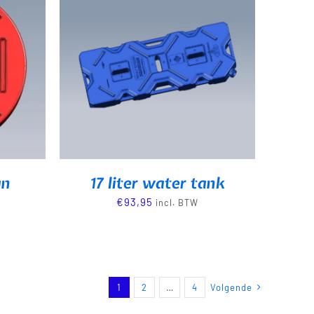
an
17 liter water tank
€
93,95
incl. BTW
1
2
…
4
Volgende