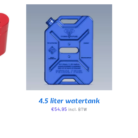
4.5 liter watertank
€
54,95
incl. BTW