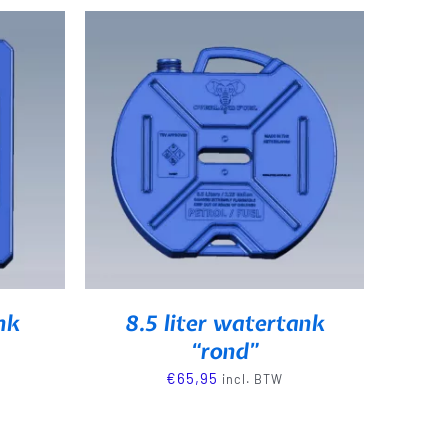
nk
8.5 liter watertank
“rond”
€
65,95
incl. BTW