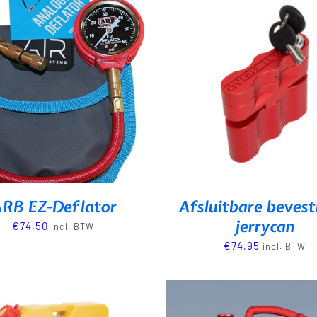
RB EZ-Deflator
Afsluitbare bevest
jerrycan
€
74,50
incl. BTW
€
74,95
incl. BTW