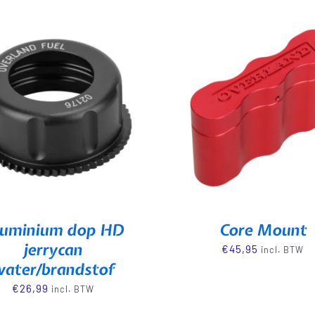
luminium dop HD
Core Mount
jerrycan
€
45,95
incl. BTW
ater/brandstof
€
26,99
incl. BTW