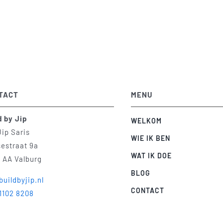
TACT
MENU
d by Jip
WELKOM
Jip Saris
WIE IK BEN
sestraat 9a
WAT IK DOE
 AA Valburg
BLOG
buildbyjip.nl
CONTACT
 1102 8208