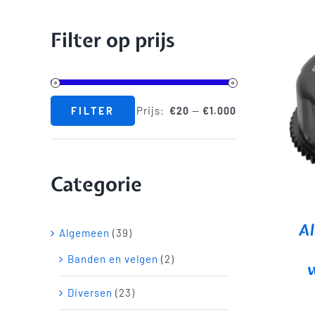
Filter op prijs
Prijs:
—
FILTER
€20
€1.000
Min.
Max.
prijs
prijs
Categorie
A
Algemeen
(39)
Banden en velgen
(2)
w
Diversen
(23)