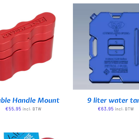
ble Handle Mount
9 liter water ta
€
55,95
€
63,95
incl. BTW
incl. BTW