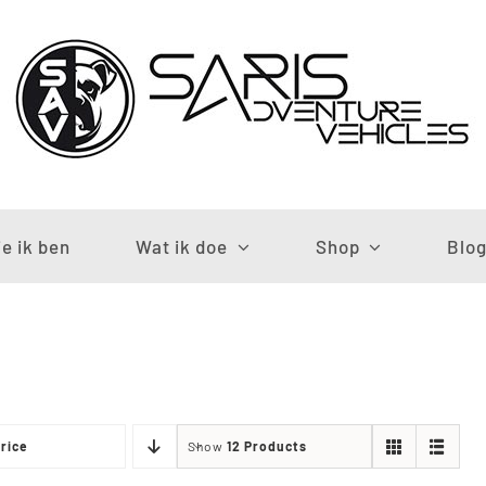
e ik ben
Wat ik doe
Shop
Blo
rice
Show
12 Products