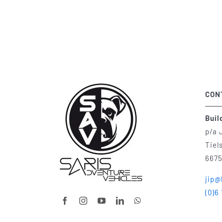
CON
Buil
p/a 
Tiel
6675
jip@
(0)6