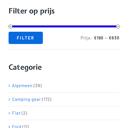
Shop
Filter op prijs
Blog
Prijs:
—
FILTER
€190
€630
Min.
Max.
Contact
prijs
prijs
Categorie
Algemeen
(39)
Camping gear
(172)
Fiat
(2)
Ford
(11)