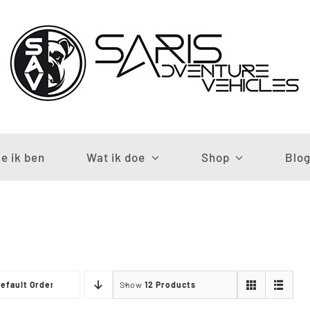
e ik ben
Wat ik doe
Shop
Blo
efault Order
Show
12 Products