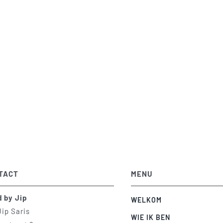
TACT
MENU
d by Jip
WELKOM
Jip Saris
WIE IK BEN