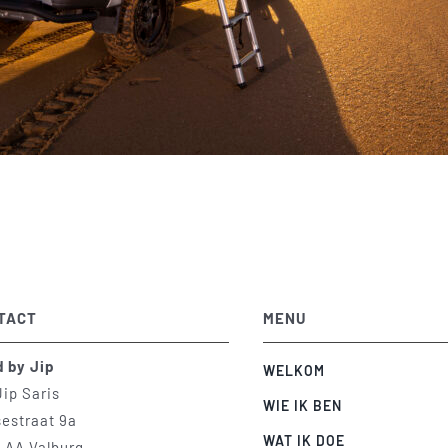
TACT
MENU
d by Jip
WELKOM
Jip Saris
WIE IK BEN
sestraat 9a
WAT IK DOE
 AA Valburg