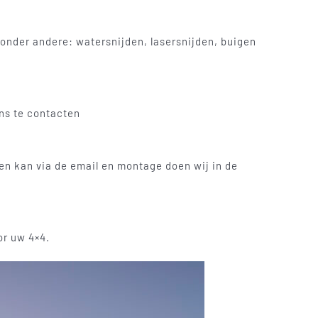
onder andere: watersnijden, lasersnijden, buigen
ons te contacten
len kan via de email en montage doen wij in de
or uw 4×4.