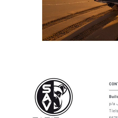
CON
Buil
p/a 
Tiel
6675