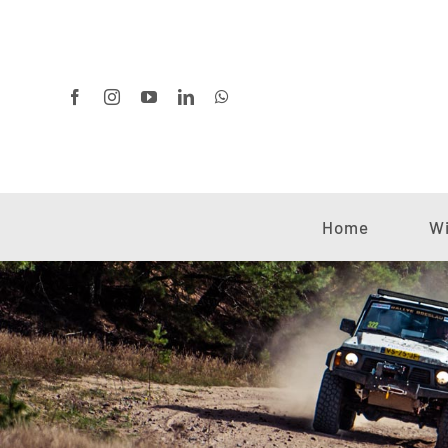
Ga
naar
inhoud
Home
Wi