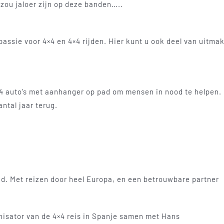
zou jaloer zijn op deze banden…..
assie voor 4×4 en 4×4 rijden. Hier kunt u ook deel van uitmak
 auto’s met aanhanger op pad om mensen in nood te helpen. Di
ntal jaar terug.
nd. Met reizen door heel Europa, en een betrouwbare partner
nisator van de 4×4 reis in Spanje samen met Hans