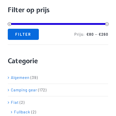
Shop
Filter op prijs
Blog
Prijs:
—
FILTER
€80
€260
Min.
Max.
Contact
prijs
prijs
Categorie
Algemeen
(39)
Camping gear
(172)
Fiat
(2)
Fullback
(2)